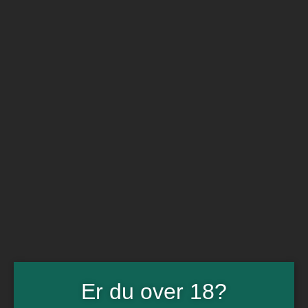
BARe VIN
Ikke så meget andet
Flip navigation
Køb vin
Rødvin
Hvidvin
Rose
Dessert
Bobler
Alkoholfri vin
Portvin
Drik dansk
Økologisk vin
Øl
Spiritus
Gin
Rom
Whisky
Tilbud
Billetter
Er du over 18?
Gavekort