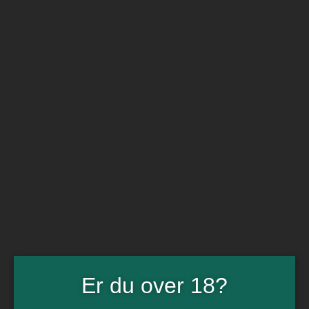
BARe VIN
Ikke så meget andet
Flip navigation
Køb vin
Rødvin
Hvidvin
Rose
Dessert
Bobler
Alkoholfri vin
Portvin
Drik dansk
Økologisk vin
Øl
Spiritus
Gin
Rom
Whisky
Tilbud
Er du over 18?
Billetter
Gavekort