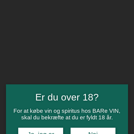
Vinsmagning
Polterabend
Smagninger for virksomheder
Kontakt
Om os
0
Forside
/
Spiritus
/
Whisky
/ Sall Whisky Adventskalender – 4 x 5 cl.
Single Malt Whisky
Tilbud!
Er du over 18?
For at købe vin og spiritus hos BARe VIN,
skal du bekræfte at du er fyldt 18 år.