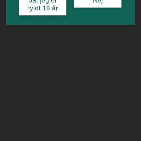
Ja, jeg er
Nej
fyldt 18 år