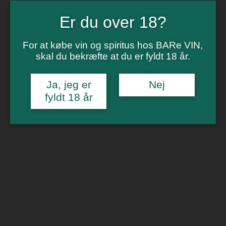
Vinsmagning
Polterabend
Er du over 18?
Smagninger for virksomheder
Kontakt
Om os
For at købe vin og spiritus hos BARe VIN,
skal du bekræfte at du er fyldt 18 år.
0
Forside
/
Portvin
/ Dutschke Liquid Amber
Ja, jeg er
Nej
Tilbud!
🔍
fyldt 18 år