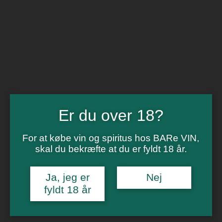
BARe VIN
Ikke så meget andet
Flip navigation
Køb vin
Rødvin
Hvidvin
Rose
Dessert
Bobler
Er du over 18?
Alkoholfri vin
Portvin
Drik dansk
For at købe vin og spiritus hos BARe VIN,
Økologisk vin
skal du bekræfte at du er fyldt 18 år.
Øl
Spiritus
Gin
Ja, jeg er
Nej
Rom
Whisky
fyldt 18 år
Tilbud
Billetter
Gavekort