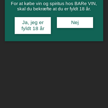
Vinsmagning
For at købe vin og spiritus hos BARe VIN,
Polterabend
skal du bekræfte at du er fyldt 18 år.
Smagninger for virksomheder
Kontakt
Om os
Ja, jeg er
Nej
fyldt 18 år
0
Forside
/
Spiritus
/
Whisky
/ Michters US 1 Small Batch Bourbon