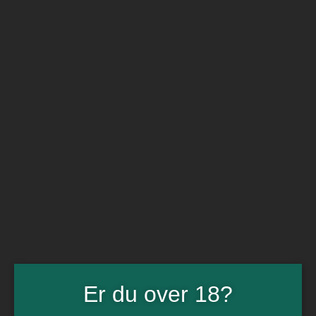
BARe VIN
Ikke så meget andet
Flip navigation
Køb vin
Rødvin
Hvidvin
Rose
Dessert
Bobler
Alkoholfri vin
Portvin
Drik dansk
Økologisk vin
Øl
Spiritus
Gin
Rom
Whisky
Tilbud
Er du over 18?
Billetter
Gavekort