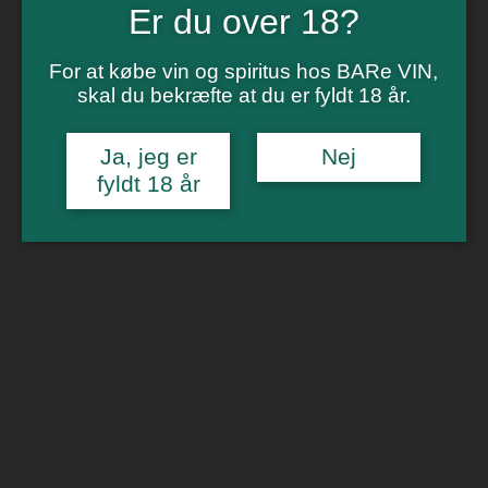
Vinsmagning
Er du over 18?
Polterabend
Smagninger for virksomheder
Kontakt
For at købe vin og spiritus hos BARe VIN,
Om os
skal du bekræfte at du er fyldt 18 år.
0
Ja, jeg er
Nej
Forside
/
Hvidvin
/ Heinrichshof “In der Heel” Riesling Kabinett
Feinherb
fyldt 18 år