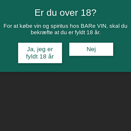
Er du over 18?
For at købe vin og spiritus hos BARe VIN, skal du
bekræfte at du er fyldt 18 år.
illa – Bodegas Mureda 2022
Ja, jeg er
Nej
fyldt 18 år