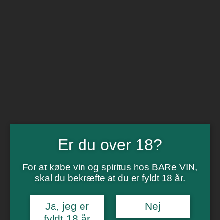
BARe VIN
Ikke så meget andet
Flip navigation
Køb vin
Rødvin
Hvidvin
Rose
Dessert
Bobler
Alkoholfri vin
Portvin
Drik dansk
Er du over 18?
Økologisk vin
Øl
Spiritus
For at købe vin og spiritus hos BARe VIN,
Gin
skal du bekræfte at du er fyldt 18 år.
Rom
Whisky
Tilbud
Billetter
Ja, jeg er
Nej
Gavekort
fyldt 18 år