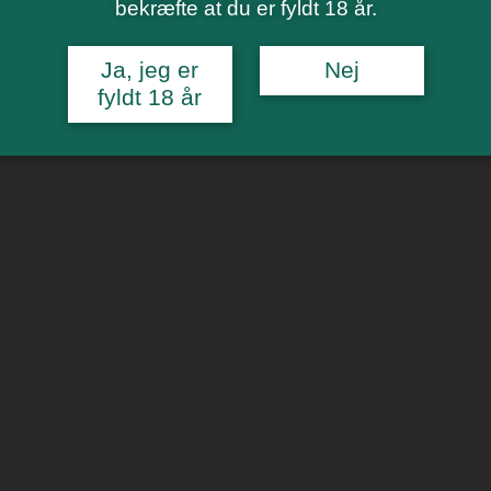
bekræfte at du er fyldt 18 år.
Ja, jeg er
Nej
fyldt 18 år
abinett Feinherb