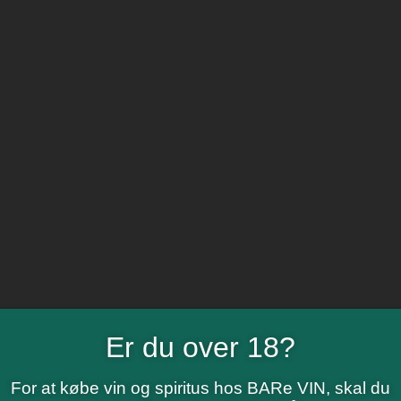
Er du over 18?
For at købe vin og spiritus hos BARe VIN, skal du