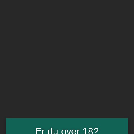
BARe VIN
Ikke så meget andet
Flip navigation
Køb vin
Rødvin
Hvidvin
Rose
Dessert
Bobler
Alkoholfri vin
Portvin
Drik dansk
Økologisk vin
Øl
Spiritus
Gin
Rom
Whisky
Tilbud
Billetter
Er du over 18?
Gavekort