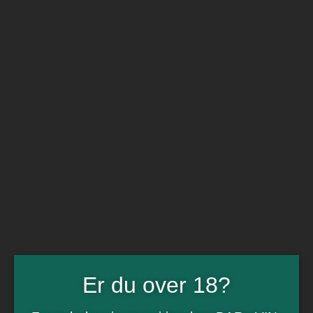
BARe VIN
Ikke så meget andet
Flip navigation
Køb vin
Rødvin
Hvidvin
Rose
Dessert
Bobler
Alkoholfri vin
Portvin
Drik dansk
Økologisk vin
Øl
Spiritus
Gin
Rom
Whisky
Tilbud
Er du over 18?
Billetter
Gavekort