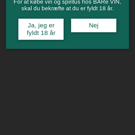
Vinsmagning
For at købe vin og spiritus hos BARe VIN,
Polterabend
skal du bekræfte at du er fyldt 18 år.
Smagninger for virksomheder
Kontakt
Om os
Ja, jeg er
Nej
fyldt 18 år
0
Forside
/
Bobler
/ Villa Noria Alkoholfri Chardonnay
Villa Noria Alkoholfri Chardonnay
99,00
kr.
Alkoholfri Naturvin på Chardonney druen. Semisec
Ikke på lager
Kategorier:
Alkoholfri vin
,
Bobler
,
Naturvin