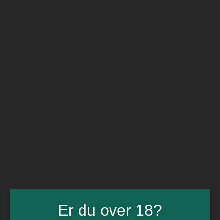
BARe VIN
Ikke så meget andet
Flip navigation
Køb vin
Rødvin
Hvidvin
Rose
Dessert
Bobler
Alkoholfri vin
Portvin
Drik dansk
Økologisk vin
Øl
Spiritus
Gin
Rom
Whisky
Tilbud
Billetter
Er du over 18?
Gavekort