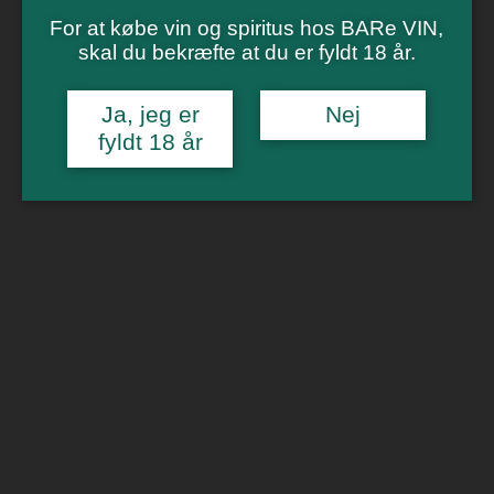
Vinsmagning
Polterabend
For at købe vin og spiritus hos BARe VIN,
Smagninger for virksomheder
skal du bekræfte at du er fyldt 18 år.
Kontakt
Om os
Ja, jeg er
Nej
fyldt 18 år
0
Forside
/
Bobler
/ Sjask Aronia Frugtvin
🔍