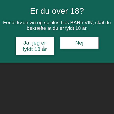
Er du over 18?
For at købe vin og spiritus hos BARe VIN, skal du
bekræfte at du er fyldt 18 år.
Ja, jeg er
Nej
fyldt 18 år
aveæske
in
,
Pakke