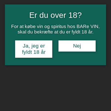
Vinsmagning
Polterabend
Smagninger for virksomheder
Er du over 18?
Kontakt
Om os
For at købe vin og spiritus hos BARe VIN,
skal du bekræfte at du er fyldt 18 år.
0
Forside
/
Portvin
/ Portvinsjulekalender 2023
🔍
Ja, jeg er
Nej
fyldt 18 år