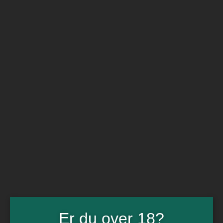
BARe VIN
Ikke så meget andet
Flip navigation
Køb vin
Rødvin
Hvidvin
Rose
Dessert
Bobler
Alkoholfri vin
Portvin
Drik dansk
Økologisk vin
Øl
Spiritus
Gin
Rom
Whisky
Tilbud
Billetter
Er du over 18?
Gavekort