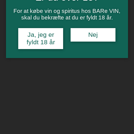
Vinsmagning
Polterabend
For at købe vin og spiritus hos BARe VIN,
Smagninger for virksomheder
skal du bekræfte at du er fyldt 18 år.
Kontakt
Om os
Ja, jeg er
Nej
0
fyldt 18 år
Forside
/
Rødvin
/ Ostertag Hurlimann Pinot Noir