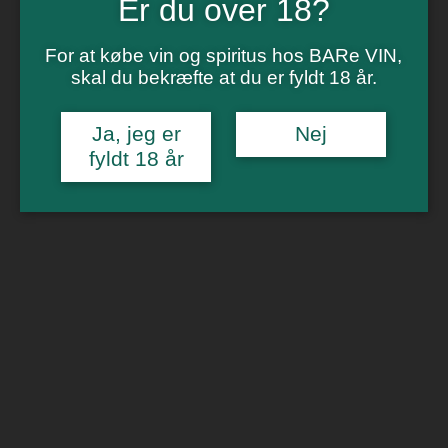
Er du over 18?
Vinsmagning
Polterabend
Smagninger for virksomheder
For at købe vin og spiritus hos BARe VIN,
Kontakt
Om os
skal du bekræfte at du er fyldt 18 år.
0
Ja, jeg er
Nej
Forside
/
Rødvin
/ Grandes Serres, Côtes du Rhône “Les Portes
fyldt 18 år
Castelas”
🔍