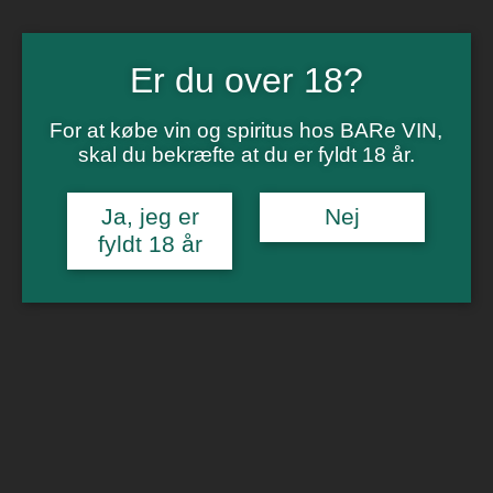
Vinsmagning
Polterabend
Smagninger for virksomheder
Kontakt
Er du over 18?
Om os
For at købe vin og spiritus hos BARe VIN,
0
skal du bekræfte at du er fyldt 18 år.
Forside
/
Hvidvin
/ Maison Chatelet Chablis
Ja, jeg er
Nej
fyldt 18 år