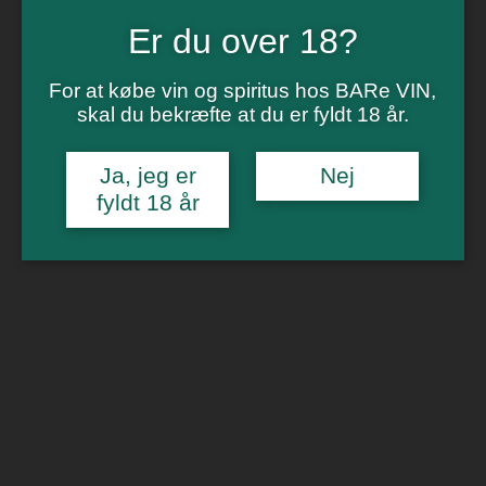
Vinsmagning
Polterabend
Er du over 18?
Smagninger for virksomheder
Kontakt
Om os
For at købe vin og spiritus hos BARe VIN,
skal du bekræfte at du er fyldt 18 år.
0
Forside
/
Rødvin
/ Serafin – Gevrey-Chambertin
Ja, jeg er
Nej
🔍
fyldt 18 år