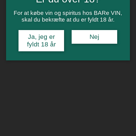
Vinsmagning
Polterabend
Smagninger for virksomheder
For at købe vin og spiritus hos BARe VIN,
Kontakt
skal du bekræfte at du er fyldt 18 år.
Om os
Ja, jeg er
Nej
0
fyldt 18 år
Forside
/
Rødvin
/ Bourgogne Vinpakke
🔍