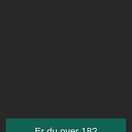
BARe VIN
Ikke så meget andet
Flip navigation
Køb vin
Rødvin
Hvidvin
Rose
Dessert
Bobler
Alkoholfri vin
Portvin
Drik dansk
Økologisk vin
Øl
Spiritus
Gin
Rom
Whisky
Tilbud
Billetter
Gavekort
Er du over 18?