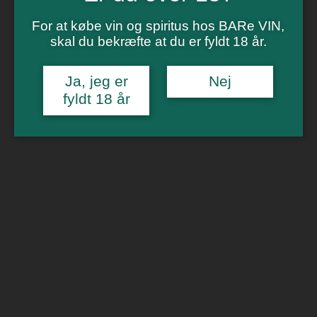
Vinsmagning
Polterabend
For at købe vin og spiritus hos BARe VIN,
Smagninger for virksomheder
skal du bekræfte at du er fyldt 18 år.
Kontakt
Om os
Ja, jeg er
Nej
0
fyldt 18 år
Forside
/
Portvin
/ Quinta de Cottas White Port