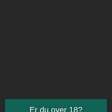
BARe VIN
Ikke så meget andet
Flip navigation
Køb vin
Rødvin
Hvidvin
Rose
Dessert
Bobler
Alkoholfri vin
Portvin
Drik dansk
Økologisk vin
Øl
Spiritus
Gin
Rom
Whisky
Tilbud
Billetter
Er du over 18?
Gavekort