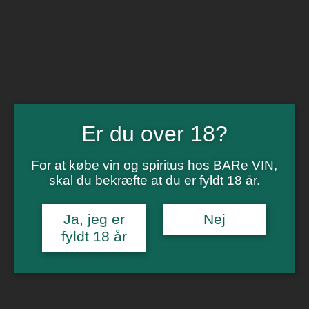
BARe VIN
Ikke så meget andet
Flip navigation
Køb vin
Rødvin
Hvidvin
Rose
Er du over 18?
Dessert
Bobler
Alkoholfri vin
For at købe vin og spiritus hos BARe VIN,
Portvin
skal du bekræfte at du er fyldt 18 år.
Drik dansk
Økologisk vin
Øl
Ja, jeg er
Nej
Spiritus
fyldt 18 år
Gin
Rom
Whisky
Tilbud
Billetter
Gavekort