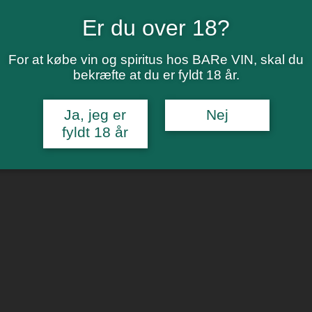
Er du over 18?
For at købe vin og spiritus hos BARe VIN, skal du
2023
bekræfte at du er fyldt 18 år.
Ja, jeg er
Nej
fyldt 18 år
2023
22