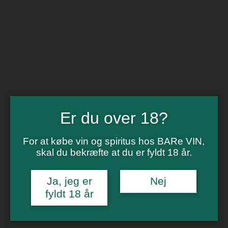
Vinsmagning
Polterabend
Smagninger for virksomheder
Kontakt
Om os
0
Forside
/
Rødvin
/ Lehner Zweigelt Cabernet
Er du over 18?
For at købe vin og spiritus hos BARe VIN,
skal du bekræfte at du er fyldt 18 år.
Ja, jeg er
Nej
fyldt 18 år