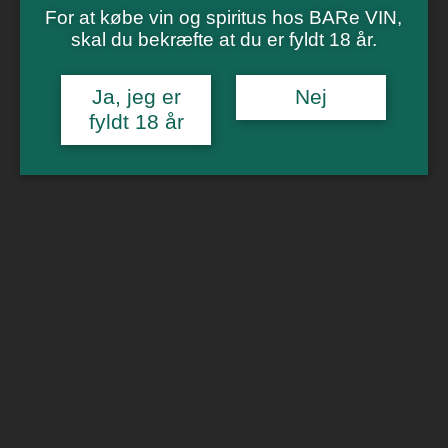
Vinsmagning
For at købe vin og spiritus hos BARe VIN,
Polterabend
skal du bekræfte at du er fyldt 18 år.
Smagninger for virksomheder
Kontakt
Om os
Ja, jeg er
Nej
fyldt 18 år
0
Forside
/
Tilbud
/ Joseph masiac Resso blanc
🔍