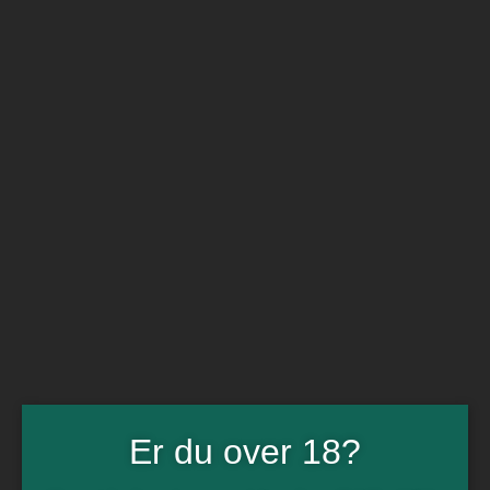
BARe VIN
Ikke så meget andet
Flip navigation
Køb vin
Rødvin
Hvidvin
Rose
Dessert
Bobler
Alkoholfri vin
Portvin
Drik dansk
Økologisk vin
Øl
Spiritus
Gin
Rom
Whisky
Tilbud
Er du over 18?
Billetter
Gavekort