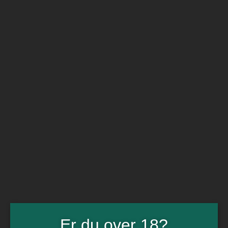
BARe VIN
Ikke så meget andet
Flip navigation
Køb vin
Rødvin
Hvidvin
Rose
Dessert
Bobler
Alkoholfri vin
Portvin
Drik dansk
Økologisk vin
Øl
Spiritus
Gin
Rom
Whisky
Tilbud
Billetter
Er du over 18?
Gavekort