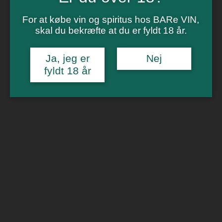
Vinsmagning
Polterabend
For at købe vin og spiritus hos BARe VIN,
Smagninger for virksomheder
Kontakt
skal du bekræfte at du er fyldt 18 år.
Om os
Ja, jeg er
Nej
0
fyldt 18 år
Forside
/
Drik dansk
/ Arensbak Red 75cl ØKO
🔍