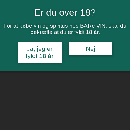
r.
Er du over 18?
s C (lige overfor DGI huset)
For at købe vin og spiritus hos BARe VIN, skal du
bekræfte at du er fyldt 18 år.
Ja, jeg er
Nej
fyldt 18 år