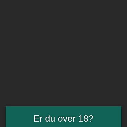
BARe VIN
Ikke så meget andet
Flip navigation
Køb vin
Rødvin
Hvidvin
Rose
Dessert
Bobler
Alkoholfri vin
Portvin
Drik dansk
Økologisk vin
Øl
Spiritus
Gin
Rom
Whisky
Tilbud
Er du over 18?
Billetter
Gavekort