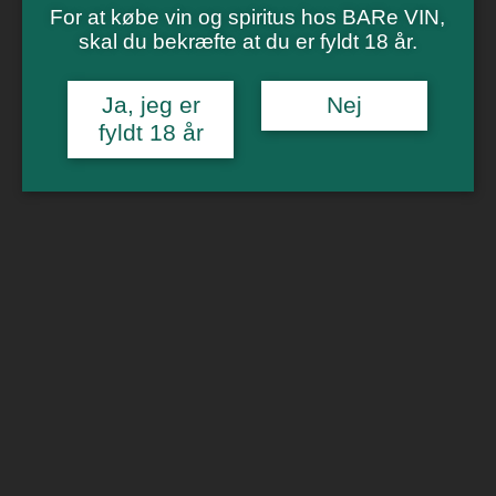
Vinsmagning
For at købe vin og spiritus hos BARe VIN,
Polterabend
skal du bekræfte at du er fyldt 18 år.
Smagninger for virksomheder
Kontakt
Om os
Ja, jeg er
Nej
fyldt 18 år
0
Forside
/
Spiritus
/ Thylandia Porse Snaps
🔍