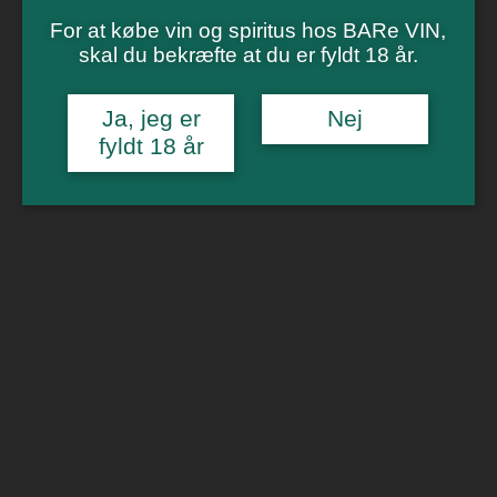
Vinsmagning
Polterabend
For at købe vin og spiritus hos BARe VIN,
Smagninger for virksomheder
skal du bekræfte at du er fyldt 18 år.
Kontakt
Om os
Ja, jeg er
Nej
fyldt 18 år
0
Forside
/
Billetter
/
Vinbar i Aarhus
/ Strik & Drik 4. september kl 19
🔍