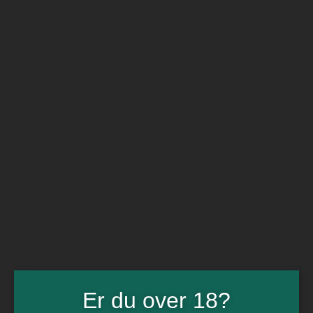
BARe VIN
Ikke så meget andet
Flip navigation
Køb vin
Rødvin
Hvidvin
Rose
Dessert
Bobler
Alkoholfri vin
Portvin
Drik dansk
Økologisk vin
Øl
Spiritus
Gin
Rom
Whisky
Tilbud
Billetter
Er du over 18?
Gavekort