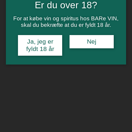
Vinsmagning
Er du over 18?
Polterabend
Smagninger for virksomheder
Kontakt
For at købe vin og spiritus hos BARe VIN,
Om os
skal du bekræfte at du er fyldt 18 år.
0
Ja, jeg er
Nej
Forside
/
Billetter
/
Vinbar i Aarhus
/ Rejegilde 22. juli kl. 19
fyldt 18 år
🔍