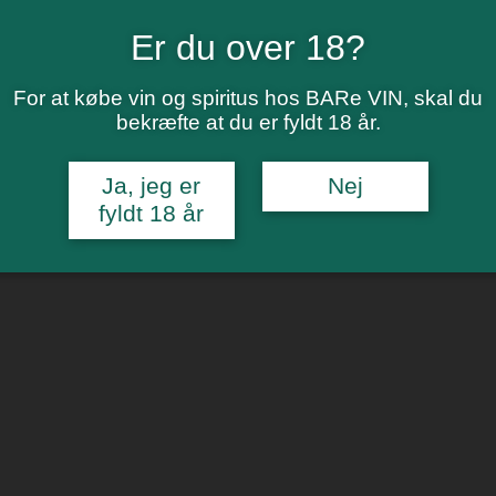
gevinster såsom en lille snaps eller påske plim. Ellers gør vi som vi ple
Er du over 18?
ejs og bagefter.
For at købe vin og spiritus hos BARe VIN, skal du
bekræfte at du er fyldt 18 år.
Ja, jeg er
Nej
fyldt 18 år