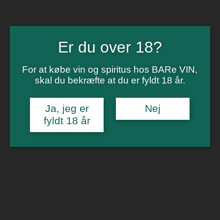
Vinsmagning
Polterabend
Smagninger for virksomheder
Kontakt
Om os
Er du over 18?
0
For at købe vin og spiritus hos BARe VIN,
Forside
/
Spiritus
/
Whisky
/ Lochlea ”Our Barley”
skal du bekræfte at du er fyldt 18 år.
🔍
Ja, jeg er
Nej
fyldt 18 år