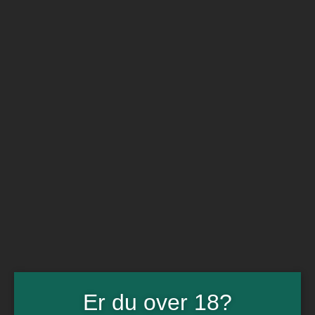
BARe VIN
Ikke så meget andet
Flip navigation
Køb vin
Rødvin
Hvidvin
Rose
Dessert
Bobler
Alkoholfri vin
Portvin
Drik dansk
Økologisk vin
Øl
Spiritus
Gin
Rom
Whisky
Tilbud
Billetter
Er du over 18?
Gavekort