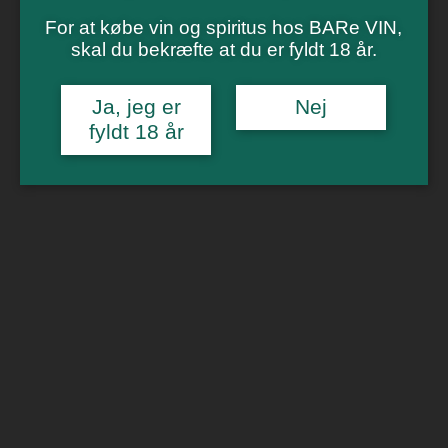
Vinsmagning
Polterabend
For at købe vin og spiritus hos BARe VIN,
Smagninger for virksomheder
skal du bekræfte at du er fyldt 18 år.
Kontakt
Om os
Ja, jeg er
Nej
fyldt 18 år
0
Forside
/
Økologisk vin
/ Decideret Cider Home Alone
🔍