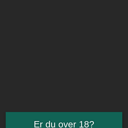
BARe VIN
Ikke så meget andet
Flip navigation
Køb vin
Rødvin
Hvidvin
Rose
Dessert
Bobler
Alkoholfri vin
Portvin
Drik dansk
Økologisk vin
Øl
Spiritus
Gin
Rom
Whisky
Tilbud
Billetter
Er du over 18?
Gavekort