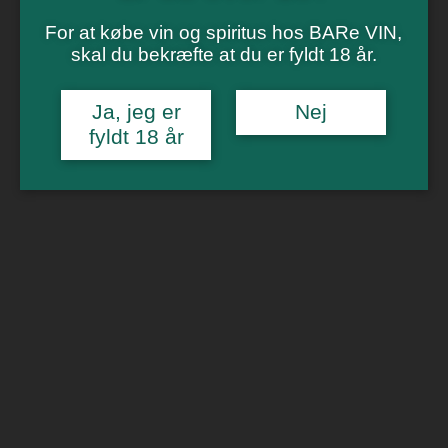
Vinsmagning
Polterabend
For at købe vin og spiritus hos BARe VIN,
Smagninger for virksomheder
skal du bekræfte at du er fyldt 18 år.
Kontakt
Om os
Ja, jeg er
Nej
0
fyldt 18 år
Forside
/
Billetter
/
Vinbar i Aarhus
/ Cocktails & Banko 14. juli kl
19
🔍
Cocktails & Banko 14. juli kl 19
299,00
kr.