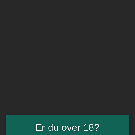
BARe VIN
Ikke så meget andet
Flip navigation
Køb vin
Rødvin
Hvidvin
Rose
Dessert
Bobler
Alkoholfri vin
Portvin
Drik dansk
Økologisk vin
Øl
Spiritus
Gin
Rom
Whisky
Tilbud
Er du over 18?
Billetter
Gavekort