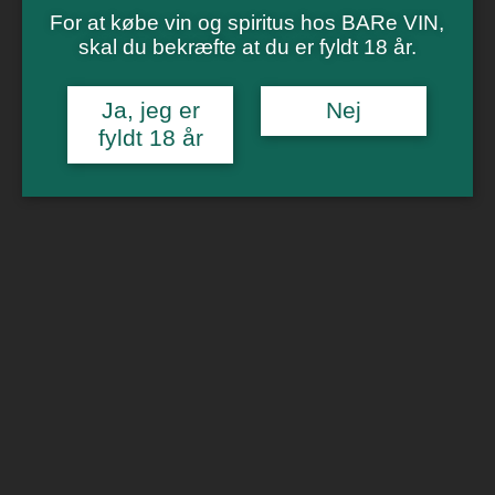
Vinsmagning
For at købe vin og spiritus hos BARe VIN,
Polterabend
Smagninger for virksomheder
skal du bekræfte at du er fyldt 18 år.
Kontakt
Om os
Ja, jeg er
Nej
fyldt 18 år
0
Forside
/
Lækkerier
/ Chokoladefabrikken Plade Hvid chokolade
med lakrids