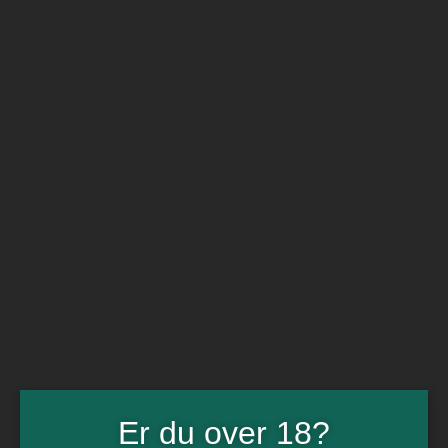
BARe VIN
Ikke så meget andet
Flip navigation
Køb vin
Rødvin
Hvidvin
Rose
Dessert
Bobler
Alkoholfri vin
Portvin
Drik dansk
Økologisk vin
Øl
Spiritus
Gin
Rom
Whisky
Tilbud
Billetter
Er du over 18?
Gavekort