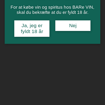
Vinsmagning
Polterabend
For at købe vin og spiritus hos BARe VIN,
Smagninger for virksomheder
skal du bekræfte at du er fyldt 18 år.
Kontakt
Om os
Ja, jeg er
Nej
0
fyldt 18 år
Forside
/
Drik dansk
/ Brabrand øl
🔍