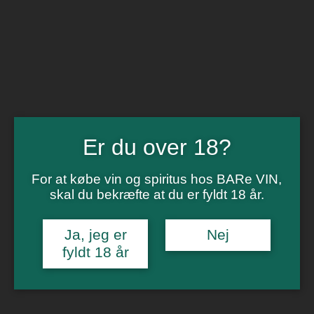
BARe VIN
Ikke så meget andet
Flip navigation
Køb vin
Rødvin
Hvidvin
Rose
Dessert
Er du over 18?
Bobler
Alkoholfri vin
Portvin
For at købe vin og spiritus hos BARe VIN,
Drik dansk
skal du bekræfte at du er fyldt 18 år.
Økologisk vin
Øl
Spiritus
Ja, jeg er
Nej
Gin
fyldt 18 år
Rom
Whisky
Tilbud
Billetter
Gavekort