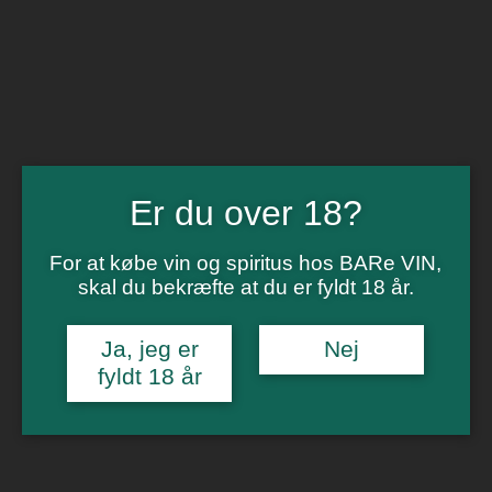
BARe VIN
Ikke så meget andet
Flip navigation
Køb vin
Rødvin
Hvidvin
Rose
Er du over 18?
Dessert
Bobler
Alkoholfri vin
For at købe vin og spiritus hos BARe VIN,
Portvin
skal du bekræfte at du er fyldt 18 år.
Drik dansk
Økologisk vin
Øl
Ja, jeg er
Nej
Spiritus
fyldt 18 år
Gin
Rom
Whisky
Tilbud
Billetter
Gavekort