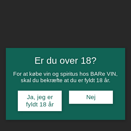
BARe VIN
Ikke så meget andet
Flip navigation
Køb vin
Rødvin
Hvidvin
Rose
Er du over 18?
Dessert
Bobler
Alkoholfri vin
For at købe vin og spiritus hos BARe VIN,
Portvin
Drik dansk
skal du bekræfte at du er fyldt 18 år.
Økologisk vin
Øl
Spiritus
Ja, jeg er
Nej
Gin
fyldt 18 år
Rom
Whisky
Tilbud
Billetter
Gavekort