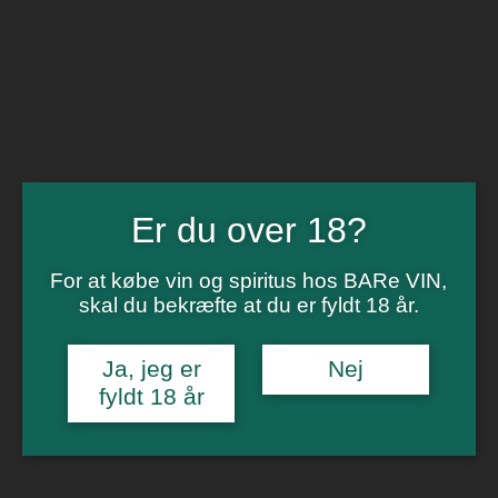
BARe VIN
Ikke så meget andet
Flip navigation
Køb vin
Rødvin
Hvidvin
Rose
Er du over 18?
Dessert
Bobler
Alkoholfri vin
For at købe vin og spiritus hos BARe VIN,
Portvin
Drik dansk
skal du bekræfte at du er fyldt 18 år.
Økologisk vin
Øl
Spiritus
Ja, jeg er
Nej
Gin
fyldt 18 år
Rom
Whisky
Tilbud
Billetter
Gavekort