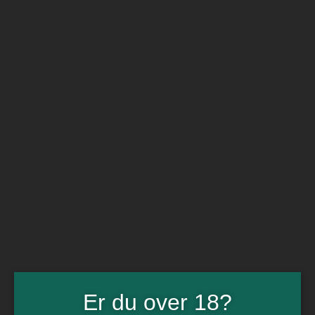
BARe VIN
Ikke så meget andet
Flip navigation
Køb vin
Rødvin
Hvidvin
Rose
Dessert
Bobler
Alkoholfri vin
Portvin
Drik dansk
Økologisk vin
Øl
Spiritus
Gin
Rom
Whisky
Tilbud
Billetter
Er du over 18?
Gavekort