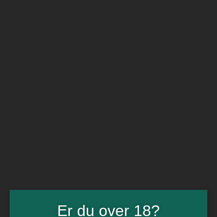
BARe VIN
Ikke så meget andet
Flip navigation
Køb vin
Rødvin
Hvidvin
Rose
Dessert
Bobler
Alkoholfri vin
Portvin
Drik dansk
Økologisk vin
Øl
Spiritus
Gin
Rom
Whisky
Tilbud
Billetter
Er du over 18?
Gavekort