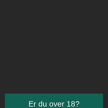
BARe VIN
Ikke så meget andet
Flip navigation
Køb vin
Rødvin
Hvidvin
Rose
Dessert
Bobler
Alkoholfri vin
Portvin
Drik dansk
Økologisk vin
Øl
Spiritus
Gin
Rom
Whisky
Tilbud
Billetter
Er du over 18?
Gavekort