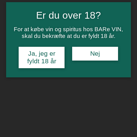
Vinsmagning
Polterabend
Smagninger for virksomheder
Er du over 18?
Kontakt
Om os
For at købe vin og spiritus hos BARe VIN,
skal du bekræfte at du er fyldt 18 år.
0
Forside
/
Rødvin
/ Vaona Odino, Amarone”Paverno” DOCG
🔍
Ja, jeg er
Nej
fyldt 18 år