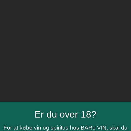
Er du over 18?
For at købe vin og spiritus hos BARe VIN, skal du