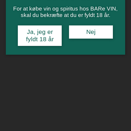
Vinsmagning
Polterabend
For at købe vin og spiritus hos BARe VIN,
Smagninger for virksomheder
skal du bekræfte at du er fyldt 18 år.
Kontakt
Om os
Ja, jeg er
Nej
0
fyldt 18 år
Forside
/
Billetter
/
Vinbar i Aarhus
/ Strik & Drik Onsdag 18. januar
kl. 19 i Værkmestergade
🔍