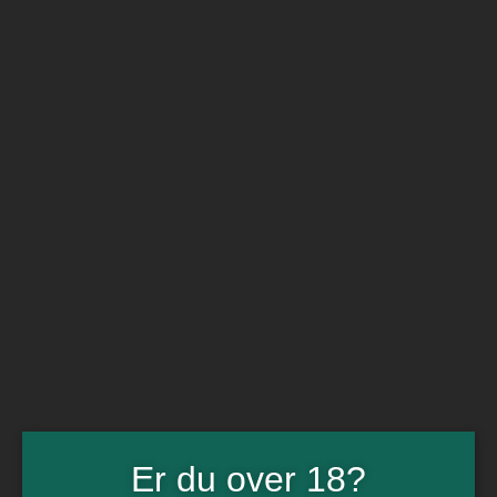
BARe VIN
Ikke så meget andet
Flip navigation
Køb vin
Rødvin
Hvidvin
Rose
Dessert
Bobler
Alkoholfri vin
Portvin
Drik dansk
Økologisk vin
Øl
Spiritus
Gin
Rom
Whisky
Tilbud
Billetter
Er du over 18?
Gavekort