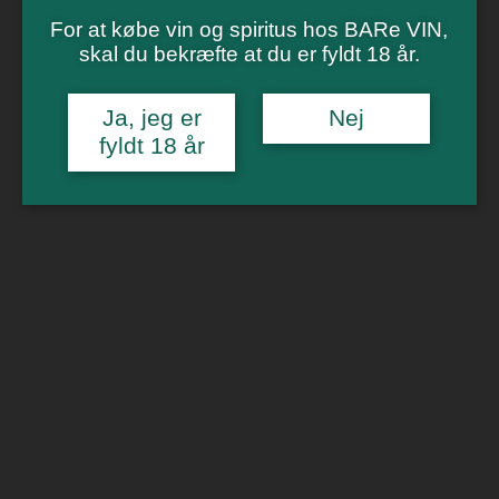
Vinsmagning
Polterabend
For at købe vin og spiritus hos BARe VIN,
Smagninger for virksomheder
skal du bekræfte at du er fyldt 18 år.
Kontakt
Om os
Ja, jeg er
Nej
fyldt 18 år
0
Forside
/
Billetter
/
Vinbar i Aarhus
/ Strik & Drik Onsdag 17. maj
kl. 19
🔍