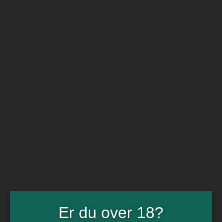
BARe VIN
Ikke så meget andet
Flip navigation
Køb vin
Rødvin
Hvidvin
Rose
Dessert
Bobler
Alkoholfri vin
Portvin
Drik dansk
Økologisk vin
Øl
Spiritus
Gin
Rom
Whisky
Tilbud
Billetter
Er du over 18?
Gavekort