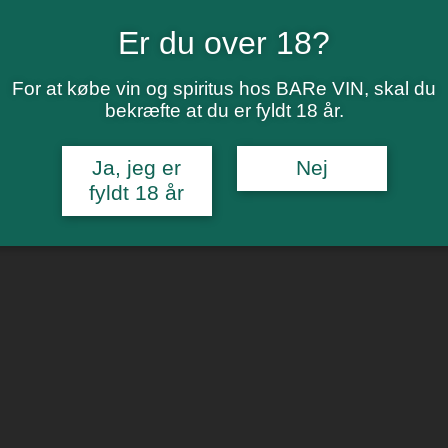
Er du over 18?
 25 i Aarhus C (overfor DGI huset )
For at købe vin og spiritus hos BARe VIN, skal du
bekræfte at du er fyldt 18 år.
Ja, jeg er
Nej
fyldt 18 år