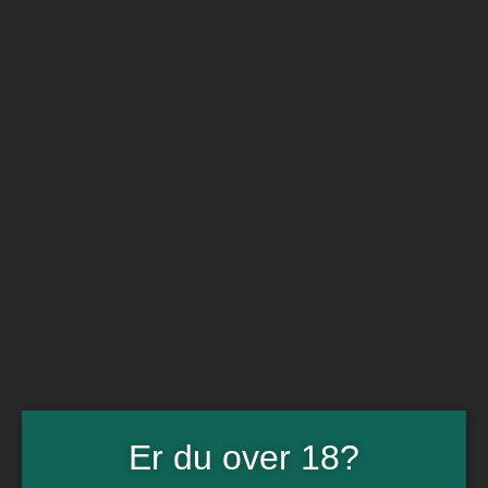
BARe VIN
Ikke så meget andet
Flip navigation
Køb vin
Rødvin
Hvidvin
Rose
Dessert
Bobler
Alkoholfri vin
Portvin
Drik dansk
Økologisk vin
Øl
Spiritus
Gin
Rom
Whisky
Tilbud
Er du over 18?
Billetter
Gavekort